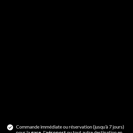
Commande immédiate ou réservation (jusqu’à 7 jours)
pour la
gare,
l'
aéroport
ou tout autre destination en